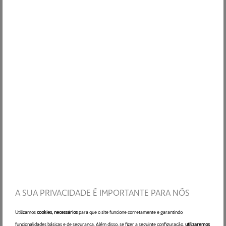
PT
EN
Apelido
*
ES
FR
Correio eletrónico
*
Telefone
*
Código Postal
*
A SUA PRIVACIDADE É IMPORTANTE PARA NÓS
Utilizamos
cookies, necessários
para que o site funcione corretamente e garantindo
funcionalidades básicas e de segurança. Além disso, se fizer a seguinte configuração,
utilizaremos