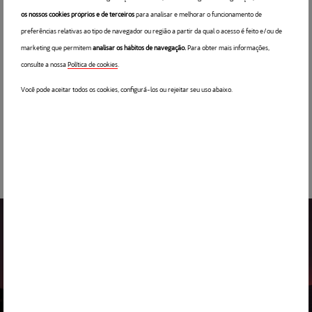
Nome da empresa
*
os nossos cookies próprios e de terceiros
para analisar e melhorar o funcionamento de
preferências relativas ao tipo de navegador ou região a partir da qual o acesso é feito e/ou de
marketing que permitem
analisar os hábitos de navegação.
Para obter mais informações,
consulte a nossa
Política de cookies
opens in a new tab
.
Li e aceito a
política de privacidade.
Você pode aceitar todos os cookies, configurá-los ou rejeitar seu uso abaixo.
A maior empresa 100% renovável a nível
global oferece-lhe agora as melhores
soluções de energia para a sua empresa.