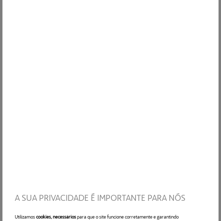
Apelido
*
Correio eletrónico
*
Telefone
*
Código Postal
*
A SUA PRIVACIDADE É IMPORTANTE PARA NÓS
Nome da empresa
*
Utilizamos
cookies, necessários
para que o site funcione corretamente e garantindo