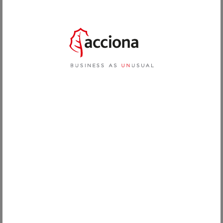
EMPRESAS
OPENS IN A NEW TAB
ÁREA DO CLIENTE
ADERIR À ACCIONA ENERGÍA
Solicitar mais informação
SOBRE NÓS
PT
A nossa equipa de especialistas elaborará uma proposta
EN
adaptada às suas necessidades para que possa começar a
ES
poupar enquanto cuida do planeta.
FR
Nome
*