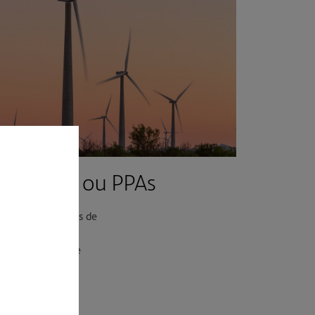
go prazo ou PPAs
ilidade nos custos de
cemos energia
onsumo do cliente
zo.