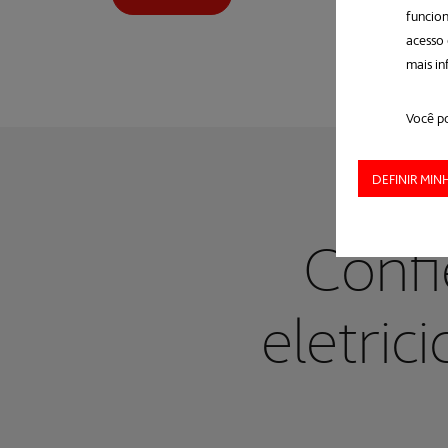
funcion
acesso
mais in
Você po
DEFINIR MIN
Confi
eletri