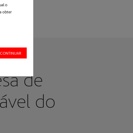
ual o
a obter
 CONTINUAR
esa de
ável do