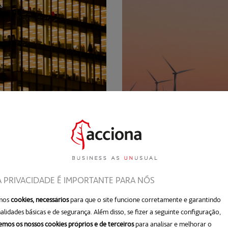
Contratos a lon
Esta opção proporcionará estab
s
energia da sua empresa. Forne
A PRIVACIDADE É IMPORTANTE PARA NÓS
renovável ao(s) ponto(s) de c
garantindo o preço a longo pra
amos
cookies, necessários
para que o site funcione corretamente e garantindo
alidades básicas e de segurança. Além disso, se fizer a seguinte configuração,
remos os nossos cookies próprios e de terceiros
para analisar e melhorar o
SABER MAIS