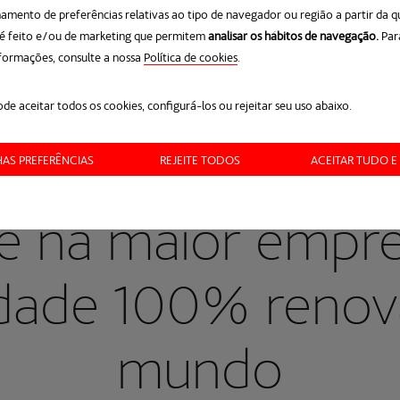
amento de preferências relativas ao tipo de navegador ou região a partir da q
 é feito e/ou de marketing que permitem
analisar os hábitos de navegação.
Par
formações, consulte a nossa
Política de cookies
opens in a new tab
.
de aceitar todos os cookies, configurá-los ou rejeitar seu uso abaixo.
HAS PREFERÊNCIAS
REJEITE TODOS
ACEITAR TUDO E
NOVA ENERGIA PARA UM PLANETA MELHOR
e na maior empr
cidade 100% renov
mundo