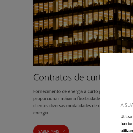
Contratos de curto prazo
Fornecimento de energia a curto prazo para
proporcionar máxima flexibilidade. Oferecemos ao
A SU
clientes diversas modalidades de contratação de
energia.
Utiliz
funcion
utiliza
SABER MAIS